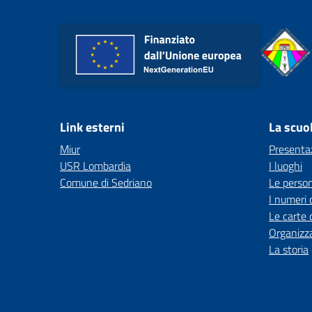
Link esterni
La scuo
Miur
Presenta
USR Lombardia
I luoghi
Comune di Sedriano
Le perso
I numeri 
Le carte 
Organizz
La storia