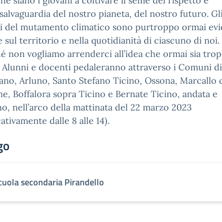
chè siano i giovani a coltivare il seme del rispetto e
 salvaguardia del nostro pianeta, del nostro futuro. Gl
ti del mutamento climatico sono purtroppo ormai evi
 sul territorio e nella quotidianità di ciascuno di noi.
é non vogliamo arrenderci all’idea che ormai sia tro
, Alunni e docenti pedaleranno attraverso i Comuni di
ano, Arluno, Santo Stefano Ticino, Ossona, Marcallo 
e, Boffalora sopra Ticino e Bernate Ticino, andata e
no, nell’arco della mattinata del 22 marzo 2023
cativamente dalle 8 alle 14).
go
cuola secondaria Pirandello