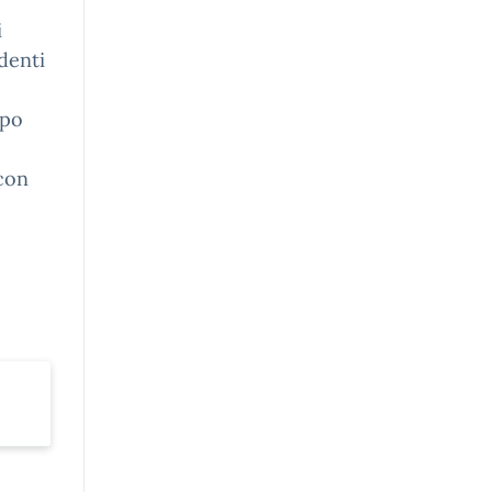
i
denti
ppo
con