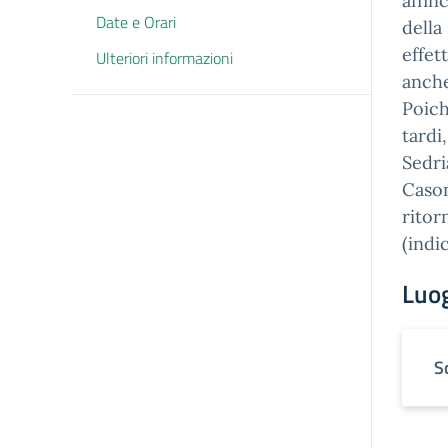
affin
Date e Orari
della
effet
Ulteriori informazioni
anche
Poich
tardi
Sedri
Cason
ritor
(indi
Luo
S