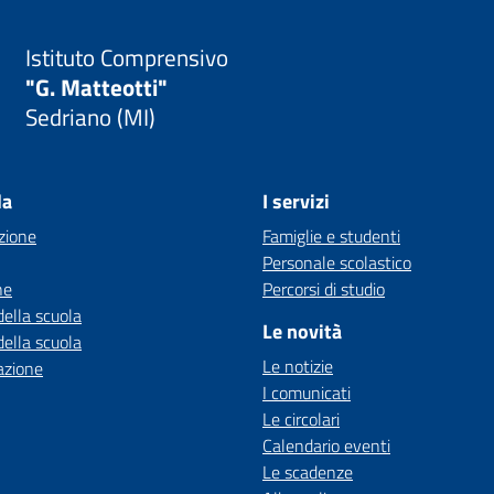
Istituto Comprensivo
"G. Matteotti"
Sedriano (MI)
la
I servizi
zione
Famiglie e studenti
Personale scolastico
ne
Percorsi di studio
della scuola
Le novità
della scuola
Le notizie
azione
I comunicati
Le circolari
Calendario eventi
Le scadenze