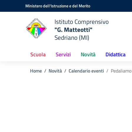
Vai ai contenuti
Vai al menu di navigazione
Vai al footer
Ministero dell'Istruzione e del Merito
Istituto Comprensivo
"G. Matteotti"
Sedriano (MI)
Scuola
Servizi
Novità
Didattica
Home
Novità
Calendario eventi
Pedaliamo 