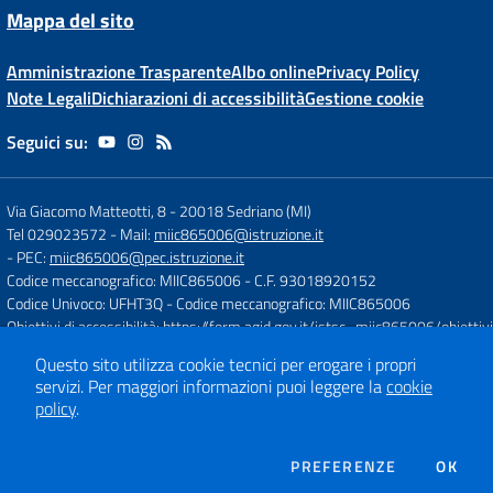
Mappa del sito
Amministrazione Trasparente
Albo online
Privacy Policy
Note Legali
Dichiarazioni di accessibilità
Gestione cookie
Seguici su:
Via Giacomo Matteotti, 8
-
20018 Sedriano (MI)
Tel 029023572
- Mail:
miic865006@istruzione.it
- PEC:
miic865006@pec.istruzione.it
Codice meccanografico: MIIC865006
- C.F. 93018920152
Codice Univoco: UFHT3Q
- Codice meccanografico: MIIC865006
Obiettivi di accessibilità:
https://form.agid.gov.it/istsc_miic865006/obiettivi
Questo sito utilizza cookie tecnici per erogare i propri
servizi.
Per maggiori informazioni puoi leggere la
cookie
Concept & Design by
Designers Italia
policy
.
Sito web realizzato con CMS
SCUOLASTICO
DEI COOKIE
PREFERENZE
OK