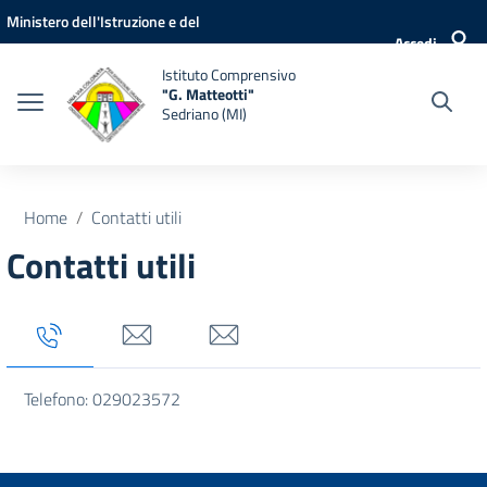
Vai ai contenuti
Vai al menu di navigazione
Vai al footer
Ministero dell'Istruzione e del
Accedi
Merito
Istituto Comprensivo
"G. Matteotti"
Sedriano (MI)
Home
Contatti utili
Contatti utili
Tab titolo 1
Tab titolo 3
Tab titolo 4
Telefono: 029023572