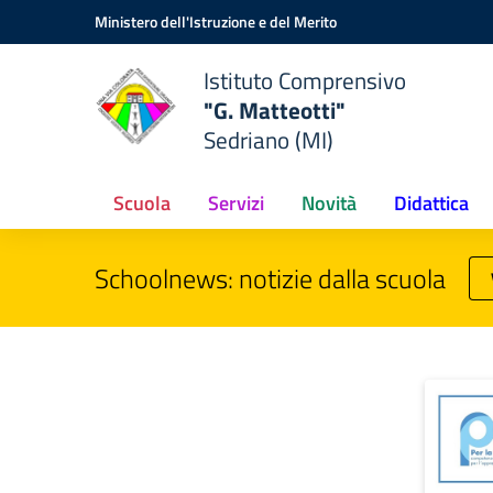
Vai ai contenuti
Vai al menu di navigazione
Vai al footer
Ministero dell'Istruzione e del Merito
Istituto Comprensivo
"G. Matteotti"
Sedriano (MI)
Scuola
Servizi
Novità
Didattica
Schoolnews: notizie dalla scuola