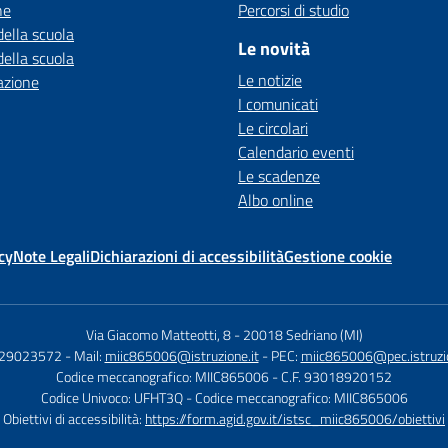
ne
Percorsi di studio
della scuola
Le novità
della scuola
Le notizie
azione
I comunicati
Le circolari
Calendario eventi
Le scadenze
Albo online
cy
Note Legali
Dichiarazioni di accessibilità
Gestione cookie
Via Giacomo Matteotti, 8
-
20018 Sedriano (MI)
029023572
- Mail:
miic865006@istruzione.it
- PEC:
miic865006@pec.istruzio
Codice meccanografico: MIIC865006
- C.F. 93018920152
Codice Univoco: UFHT3Q
- Codice meccanografico: MIIC865006
Obiettivi di accessibilità:
https://form.agid.gov.it/istsc_miic865006/obiettivi