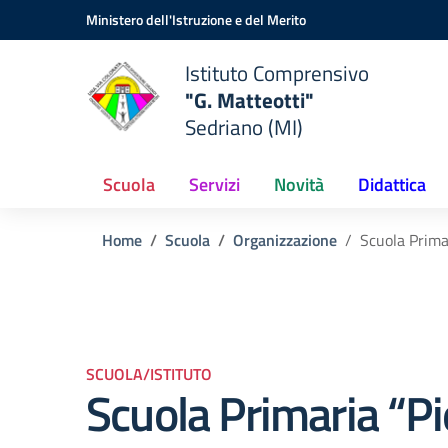
Vai ai contenuti
Vai al menu di navigazione
Vai al footer
Ministero dell'Istruzione e del Merito
Istituto Comprensivo
"G. Matteotti"
Sedriano (MI)
Scuola
Servizi
Novità
Didattica
Home
Scuola
Organizzazione
Scuola Primar
SCUOLA/ISTITUTO
Scuola Primaria “Pi