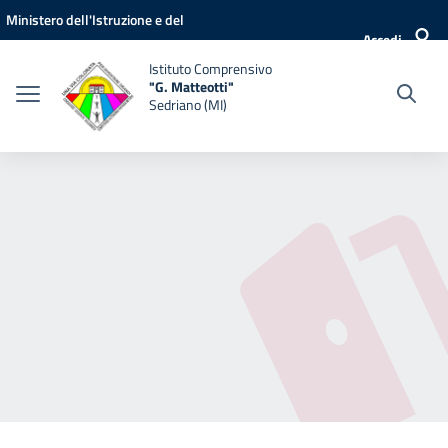
Vai ai contenuti
Vai al menu di navigazione
Vai al footer
Ministero dell'Istruzione e del
Accedi
Merito
Istituto Comprensivo
"G. Matteotti"
Sedriano (MI)