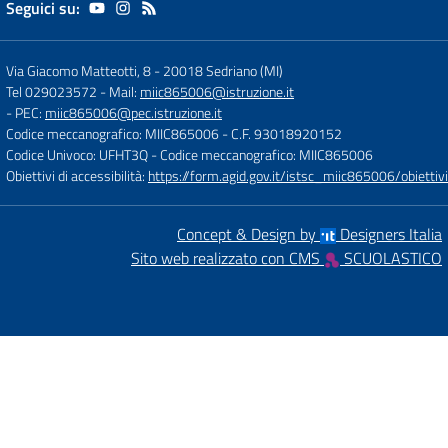
Seguici su:
Via Giacomo Matteotti, 8
-
20018 Sedriano (MI)
Tel 029023572
- Mail:
miic865006@istruzione.it
- PEC:
miic865006@pec.istruzione.it
Codice meccanografico: MIIC865006
- C.F. 93018920152
Codice Univoco: UFHT3Q
- Codice meccanografico: MIIC865006
Obiettivi di accessibilità:
https://form.agid.gov.it/istsc_miic865006/obiettivi
Concept & Design by
Designers Italia
Sito web realizzato con CMS
SCUOLASTICO