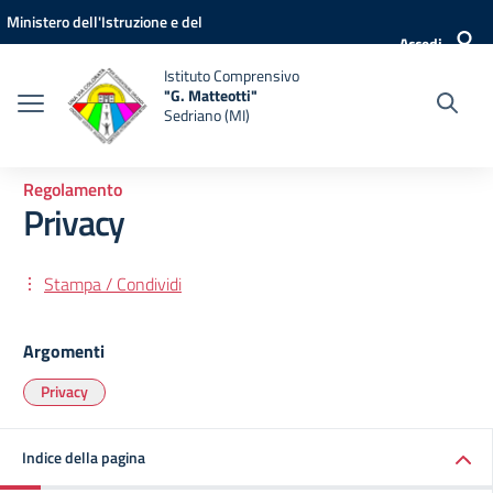
Vai ai contenuti
Vai al menu di navigazione
Vai al footer
Ministero dell'Istruzione e del
Accedi
Merito
Istituto Comprensivo
"G. Matteotti"
Sedriano (MI)
Regolamento
Privacy
Stampa / Condividi
Argomenti
Privacy
Indice della pagina