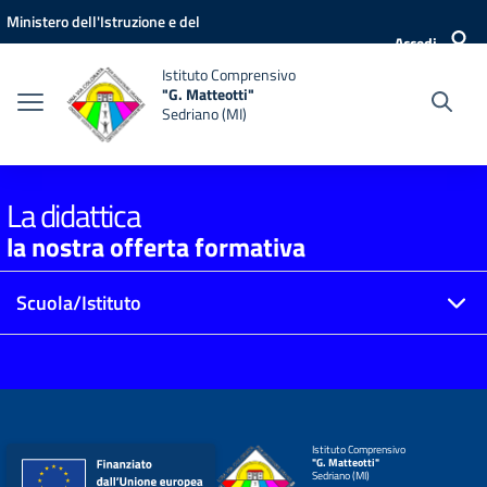
Vai ai contenuti
Vai al menu di navigazione
Vai al footer
Ministero dell'Istruzione e del
Accedi
Merito
Istituto Comprensivo
"G. Matteotti"
Sedriano (MI)
La didattica
la nostra offerta formativa
Scuola/Istituto
Istituto Comprensivo
"G. Matteotti"
Sedriano (MI)