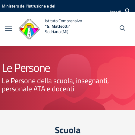
Vai ai contenuti
Vai al menu di navigazione
Vai al footer
Ministero dell'Istruzione e del
Accedi
Merito
Istituto Comprensivo
"G. Matteotti"
Sedriano (MI)
Le Persone
Le Persone della scuola, insegnanti,
personale ATA e docenti
Scuola