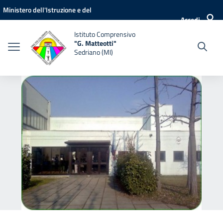
Vai ai contenuti
Vai al menu di navigazione
Vai al footer
Ministero dell'Istruzione e del
Accedi
Merito
Istituto Comprensivo
"G. Matteotti"
Sedriano (MI)