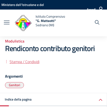
Vai ai contenuti
Vai al menu di navigazione
Vai al footer
Ministero dell'Istruzione e del
Accedi
Merito
Istituto Comprensivo
"G. Matteotti"
Sedriano (MI)
Modulistica
Rendiconto contributo genitori
Stampa / Condividi
Argomenti
Genitori
Indice della pagina