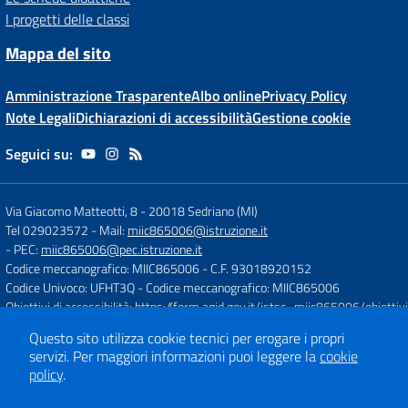
I progetti delle classi
Mappa del sito
Amministrazione Trasparente
Albo online
Privacy Policy
Note Legali
Dichiarazioni di accessibilità
Gestione cookie
Seguici su:
Via Giacomo Matteotti, 8
-
20018 Sedriano (MI)
Tel 029023572
- Mail:
miic865006@istruzione.it
- PEC:
miic865006@pec.istruzione.it
Codice meccanografico: MIIC865006
- C.F. 93018920152
Codice Univoco: UFHT3Q
- Codice meccanografico: MIIC865006
Obiettivi di accessibilità:
https://form.agid.gov.it/istsc_miic865006/obiettivi
Questo sito utilizza cookie tecnici per erogare i propri
servizi.
Per maggiori informazioni puoi leggere la
cookie
Concept & Design by
Designers Italia
policy
.
Sito web realizzato con CMS
SCUOLASTICO