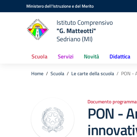
Vai ai contenuti
Vai al menu di navigazione
Vai al footer
Ministero dell'Istruzione e del Merito
Istituto Comprensivo
"G. Matteotti"
Sedriano (MI)
Scuola
Servizi
Novità
Didattica
Home
Scuola
Le carte della scuola
PON - A
Documento programmat
PON - Am
innovati