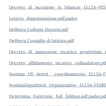
Decreto_di_iscrizione_in_bilancio_13.1.5A-F
Lettera_disseminazione.pdf.pades
Delibera Collegio Docenti.pdf
Delibera Consiglio di Istituto.pdf
Decreto_di_assunzione_incarico_progettista_
Decreto_affidamento_incarico_collaudatore.pdf
Nomina_DS_Attivit__coordinamento_13.1.5A-F
NominaDsgaAttivit_Organizzative_13.1.5A-FESR
Determina_Funtronic_full_Edition.pdf.pades.pd