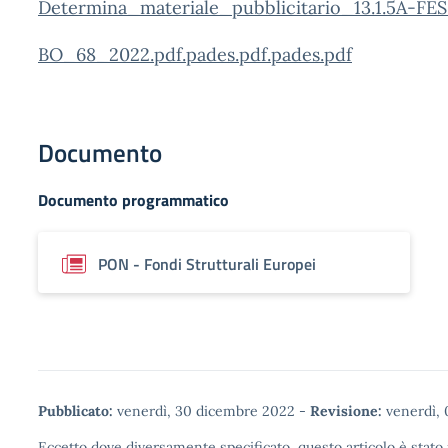
Determina_materiale_pubblicitario_13.1.5A-FE
BO_68_2022.pdf.pades.pdf.pades.pdf
Documento
Documento programmatico
PON - Fondi Strutturali Europei
Pubblicato:
venerdì, 30 dicembre 2022
-
Revisione:
venerdì, 
Eccetto dove diversamente specificato, questo articolo è stato 