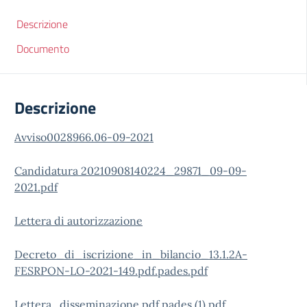
Descrizione
Documento
Descrizione
Avviso0028966.06-09-2021
Candidatura 20210908140224_29871_09-09-
2021.pdf
Lettera di autorizzazione
Decreto_di_iscrizione_in_bilancio_13.1.2A-
FESRPON-LO-2021-149.pdf.pades.pdf
Lettera_disseminazione.pdf.pades (1).pdf