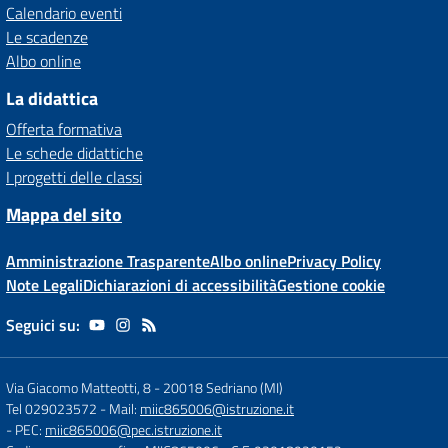
Calendario eventi
Le scadenze
Albo online
La didattica
Offerta formativa
Le schede didattiche
I progetti delle classi
Mappa del sito
Amministrazione Trasparente
Albo online
Privacy Policy
Note Legali
Dichiarazioni di accessibilità
Gestione cookie
Seguici su:
Via Giacomo Matteotti, 8
-
20018 Sedriano (MI)
Tel 029023572
- Mail:
miic865006@istruzione.it
- PEC:
miic865006@pec.istruzione.it