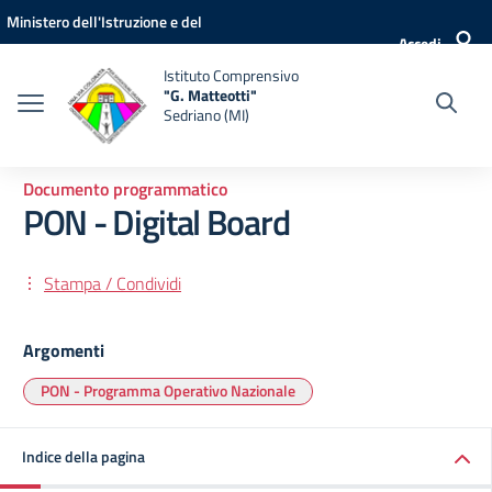
Vai ai contenuti
Vai al menu di navigazione
Vai al footer
Ministero dell'Istruzione e del
Accedi
Merito
Istituto Comprensivo
"G. Matteotti"
Sedriano (MI)
Documento programmatico
PON - Digital Board
Stampa / Condividi
Argomenti
PON - Programma Operativo Nazionale
Indice della pagina