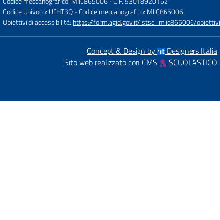
Codice meccanografico: MIIC865006
- C.F. 93018920152
Codice Univoco: UFHT3Q
- Codice meccanografico: MIIC865006
Obiettivi di accessibilità:
https://form.agid.gov.it/istsc_miic865006/obiettivi
Concept & Design by
Designers Italia
Sito web realizzato con CMS
SCUOLASTICO