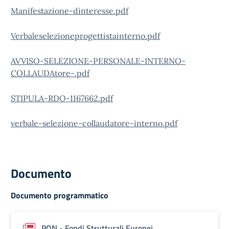
Manifestazione-dinteresse.pdf
Verbaleselezioneprogettistainterno.pdf
AVVISO-SELEZIONE-PERSONALE-INTERNO-
COLLAUDAtore-.pdf
STIPULA-RDO-1167662.pdf
verbale-selezione-collaudatore-interno.pdf
Documento
Documento programmatico
PON - Fondi Strutturali Europei