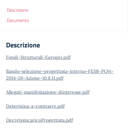
Descrizione
Documento
Descrizione
Fondi-Strutturali-Europei.pdf
Bando-selezione-progettista-interno-FESR-PON-
2014-20-Azione-10.8.11.pdf
Allegati-manifestazione-dinteresse.pdf
Determina-a-contrarre.pdf
DecretoincaricoProgettista.pdf