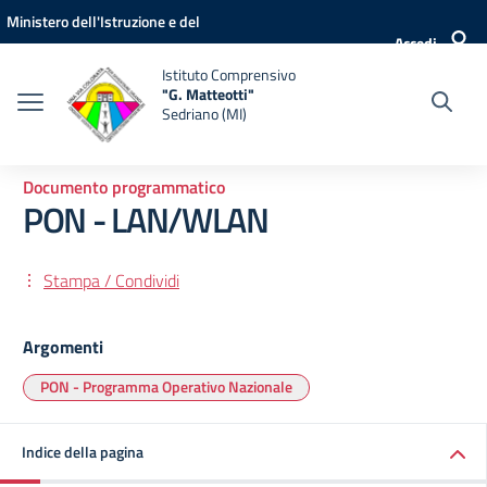
Vai ai contenuti
Vai al menu di navigazione
Vai al footer
Ministero dell'Istruzione e del
Accedi
Merito
Istituto Comprensivo
"G. Matteotti"
Sedriano (MI)
Documento programmatico
PON - LAN/WLAN
Stampa / Condividi
Argomenti
PON - Programma Operativo Nazionale
Indice della pagina