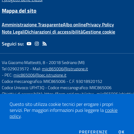
Mappa del sito
Amministrazione Trasparente
Albo online
Privacy Policy
Note Legali
Dichiarazioni di accessibilità
Gestione cookie
Seguici su:
Via Giacomo Matteotti, 8
-
20018 Sedriano (MI)
Tel 029023572
- Mail:
miic865006@istruzione.it
- PEC:
miic865006@pec.istruzione.it
Codice meccanografico: MIIC865006
- C.F. 93018920152
Codice Univoco: UFHT3Q
- Codice meccanografico: MIIC865006
Obiettivi di accessibilità:
https://form.agid.gov.it/istsc_miic865006/obiettivi
Questo sito utilizza cookie tecnici per erogare i propri
servizi.
Per maggiori informazioni puoi leggere la
cookie
Concept & Design by
Designers Italia
policy
.
Sito web realizzato con CMS
SCUOLASTICO
DEI COOKIE
PREFERENZE
OK