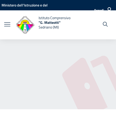
Vai ai contenuti
Vai al menu di navigazione
Vai al footer
Ministero dell'Istruzione e del
Accedi
Merito
Istituto Comprensivo
"G. Matteotti"
Sedriano (MI)