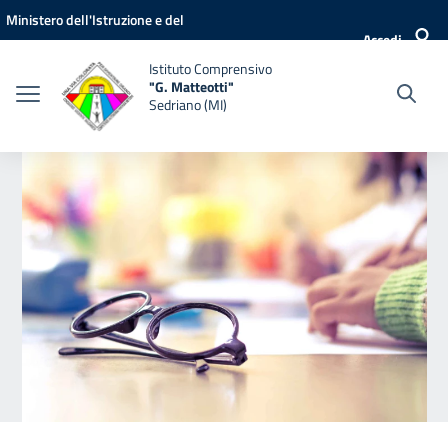
Vai ai contenuti
Vai al menu di navigazione
Vai al footer
Ministero dell'Istruzione e del
Accedi
Merito
Istituto Comprensivo
"G. Matteotti"
Sedriano (MI)