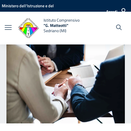
Vai ai contenuti
Vai al menu di navigazione
Vai al footer
Ministero dell'Istruzione e del
Accedi
Merito
Istituto Comprensivo
"G. Matteotti"
Sedriano (MI)