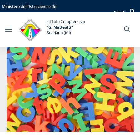
Vai ai contenuti
Vai al menu di navigazione
Vai al footer
Ministero dell'Istruzione e del
Accedi
Merito
Istituto Comprensivo
"G. Matteotti"
Sedriano (MI)