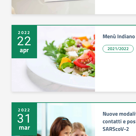
2022
Menù Indiano
22
apr
2021/2022
2022
Nuove modalità
31
contatti e posi
mar
SARScoV-2