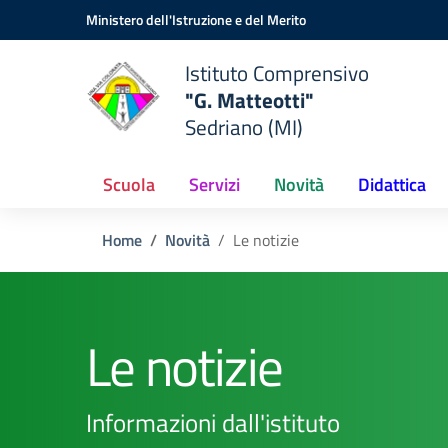
Vai ai contenuti
Vai al menu di navigazione
Vai al footer
Ministero dell'Istruzione e del Merito
Istituto Comprensivo
"G. Matteotti"
Sedriano (MI)
Scuola
Servizi
Novità
Didattica
Home
Novità
Le notizie
Le notizie
Informazioni dall'istituto