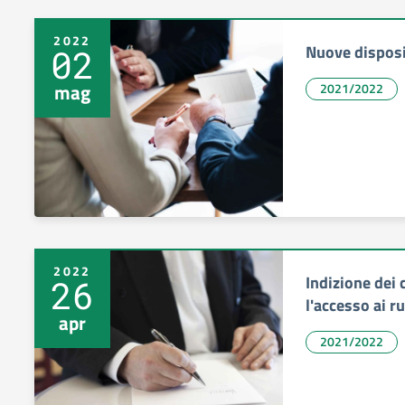
2022
Nuove disposi
02
mag
2021/2022
2022
Indizione dei 
26
l'accesso ai r
apr
2021/2022