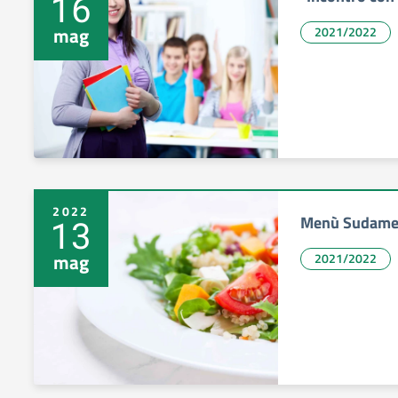
16
mag
2021/2022
2022
Menù Sudame
13
mag
2021/2022