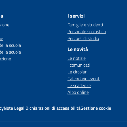
la
I servizi
zione
Famiglie e studenti
Personale scolastico
ne
Percorsi di studio
della scuola
Le novità
della scuola
Le notizie
azione
I comunicati
Le circolari
Calendario eventi
Le scadenze
Albo online
cy
Note Legali
Dichiarazioni di accessibilità
Gestione cookie