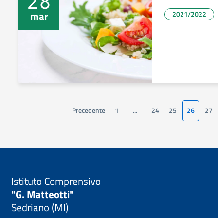
28
mar
2021/2022
Precedente
1
...
24
25
26
27
Istituto Comprensivo
"G. Matteotti"
Sedriano (MI)